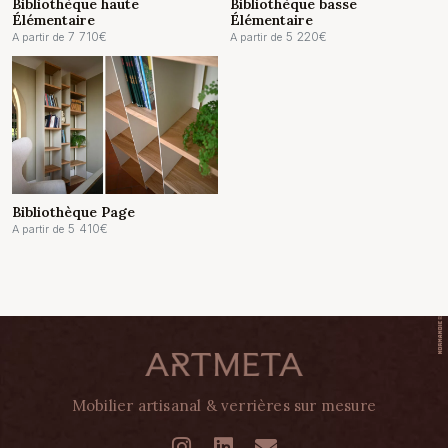
Bibliothèque haute
Bibliothèque basse
Élémentaire
Élémentaire
7 710
€
5 220
€
A partir de
A partir de
Bibliothèque Page
5 410
€
A partir de
Mobilier artisanal & verrières sur mesure