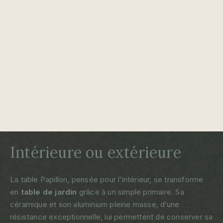
Intérieure ou extérieure
La table Papillon, pensée pour l’intérieur, se transforme
en
table de jardin
grâce à un simple primaire. Sa
céramique et son aluminium pleine masse, d’une
résistance exceptionnelle, lui permettent de conserver sa