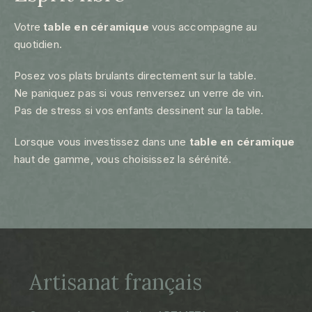
Votre
table en céramique
vous accompagne au
quotidien.
Posez vos plats brulants directement sur la table.
Ne paniquez pas si vous renversez un verre de vin.
Pas de stress si vos enfants dessinent sur la table.
Lorsque vous investissez dans une
table en céramique
haut de gamme, vous choisissez la sérénité.
Artisanat français