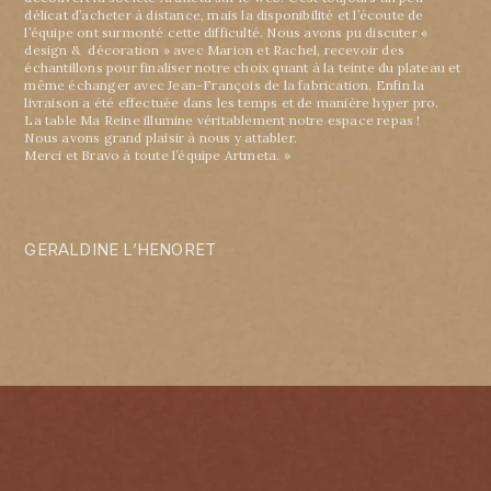
délicat d’acheter à distance, mais la disponibilité et l’écoute de
l’équipe ont surmonté cette difficulté. Nous avons pu discuter «
design & décoration » avec Marion et Rachel, recevoir des
échantillons pour finaliser notre choix quant à la teinte du plateau et
même échanger avec Jean-François de la fabrication. Enfin la
livraison a été effectuée dans les temps et de manière hyper pro.
La table Ma Reine illumine véritablement notre espace repas !
Nous avons grand plaisir à nous y attabler.
Merci et Bravo à toute l’équipe Artmeta. »
GERALDINE L’HENORET