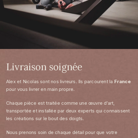
Livraison soignée
Alex et Nicolas sont nos livreurs. Ils parcourent la
France
pour vous livrer en main propre.
Chaque pièce est traitée comme une œuvre d’art,
transportée et installée par deux experts qui connaissent
les créations sur le bout des doigts.
Nous prenons soin de chaque détail pour que votre