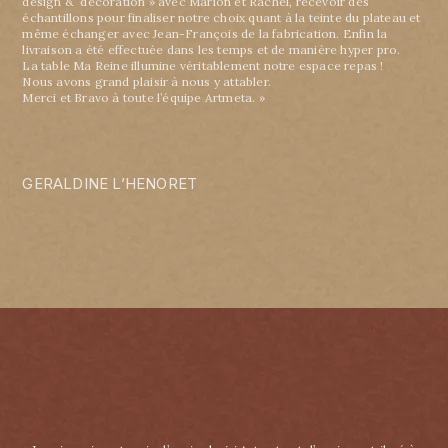
design & décoration » avec Marion et Rachel, recevoir des
échantillons pour finaliser notre choix quant à la teinte du plateau et
même échanger avec Jean-François de la fabrication. Enfin la
livraison a été effectuée dans les temps et de manière hyper pro.
La table Ma Reine illumine véritablement notre espace repas !
Nous avons grand plaisir à nous y attabler.
Merci et Bravo à toute l’équipe Artmeta. »
GERALDINE L’HENORET