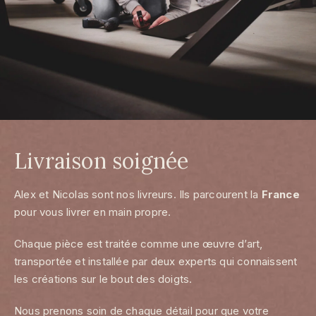
Livraison soignée
Alex et Nicolas sont nos livreurs. Ils parcourent la
France
pour vous livrer en main propre.
Chaque pièce est traitée comme une œuvre d’art,
transportée et installée par deux experts qui connaissent
les créations sur le bout des doigts.
Nous prenons soin de chaque détail pour que votre