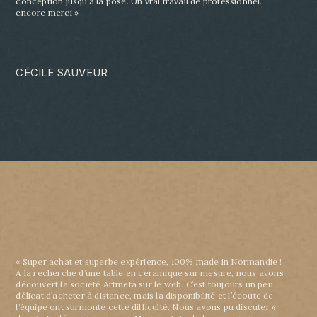
conception jusqu’à la pose. Un vrai travail de professionnel.
encore
merci »
CÉCILE SAUVEUR
« Super achat et superbe expérience, 100% made in Normandie !
A la recherche d’une table en céramique sur mesure, nous avons
découvert la société Artmeta sur le web. C’est toujours un peu
délicat d’acheter à distance, mais la disponibilité et l’écoute de
l’équipe ont surmonté cette difficulté. Nous avons pu discuter «