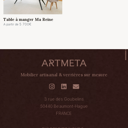
Table à manger Ma Reine
5 700
€
A partir de
Mobilier artisanal & verrières sur mesure
3 rue des Goubelins
50440 Beaumont-Hague
FRANCE