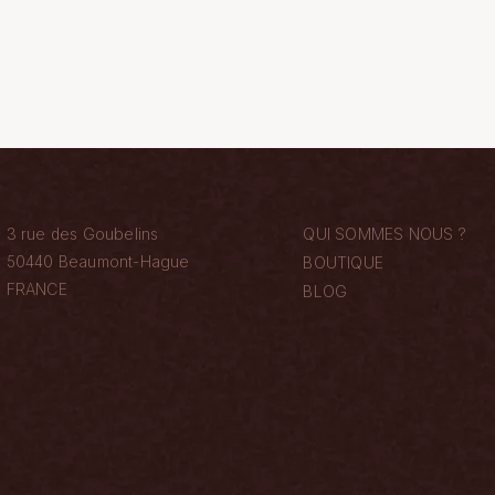
3 rue des Goubelins
QUI SOMMES NOUS ?
50440 Beaumont-Hague
BOUTIQUE
FRANCE
BLOG