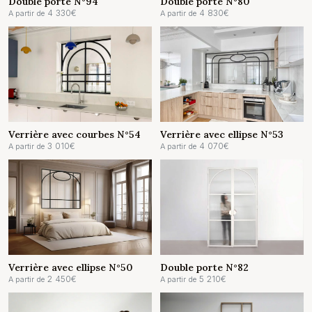
Double porte N°94
Double porte N°80
4 330
€
4 830
€
A partir de
A partir de
Verrière avec courbes N°54
Verrière avec ellipse N°53
3 010
€
4 070
€
A partir de
A partir de
Verrière avec ellipse N°50
Double porte N°82
2 450
€
5 210
€
A partir de
A partir de